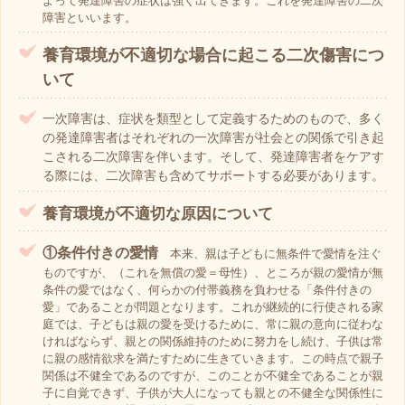
よって発達障害の症状は強く出てきます。これを発達障害の二次
障害といいます。
養育環境が不適切な場合に起こる二次傷害につ
いて
一次障害は、症状を類型として定義するためのもので、多く
の発達障害者はそれぞれの一次障害が社会との関係で引き起
こされる二次障害を伴います。そして、発達障害者をケアす
る際には、二次障害も含めてサポートする必要があります。
養育環境が不適切な原因について
①条件付きの愛情
本来、親は子どもに無条件で愛情を注ぐ
ものですが、（これを無償の愛＝母性）、ところが親の愛情が無
条件の愛ではなく、何らかの付帯義務を負わせる「条件付きの
愛」であることが問題となります。これが継続的に行使される家
庭では、子どもは親の愛を受けるために、常に親の意向に従わな
ければならず、親との関係維持のために努力をし続け、子供は常
に親の感情欲求を満たすために生きていきます。この時点で親子
関係は不健全であるのですが、このことが不健全であることが親
子に自覚できず、子供が大人になっても親との不健全な関係性に