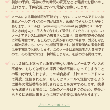
初診の予約、再診の予約時間の変更などは電話でお願い申し
上げます。予約変更はすべて電話でお願いします。
メールによる緊急対応が可能です。なお、このメールアドレスは
最近メールアドレスの不備が目立ち、返信ができないことが多く
あります。メールは yoyaku@iijmio-mail.pj (実際にメールす
るときはpj→jpに手入力でなおして送信してください）なおこの
メールアドレスは通院中の患者さんに限り、診療時間以外の急変
に対応可能です。もし処方した薬が合わない場合や、対応しがた
い精神症状にも、いつでも相談可能です。診療時間内の緊急対応
は基本電話でお願いします。このメールは通院患者さん専用です
ので、その他の方には一切対応しません。初診の方も同様です。
もし２日以上立っても返事が来ない場合はメールアドレスの
不備か、もしくは何らの原因で送信不能になってしまうこと
の理由が考えられます。この場合必ず、別のメールアドレス
で再度、送信されるか、もしくはＣメールで送信できるよう
に携帯の電話番号を付記されることをおすすめします。携帯
から送信される場合は、当院のメールはＰＣのため、携帯か
らＰＣに送信出来るように設定が必要な場合があります。
プライバシーポリシー