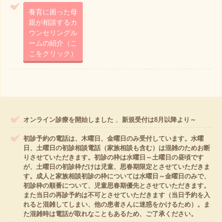
養育に困った母
親が相談するカ
ウンセリングル
ームの紹介（こ
こをクリック）
オンライン診療を開始しました
。
新規受付は8月以降より～
初診予約の電話は、
木曜日、金曜日のみ受付
しています
。水曜
日、土曜日の初診相談電話（家族相談も含む）は混雑のためお断
りさせていただきます。初診の枠は水曜日～土曜日の昼頃です
が、土曜日の初診枠だけは児童、思春期限定とさせていただきま
す。成人と家族相談初診の枠については水曜日～金曜日のみで、
初診枠の順番について、児童思春期優先とさせていただきます。
また当日の再診予約は不可とさせていただきます（当日予約を入
れると混雑してしまい、他の患者さんに迷惑をかけるため）。ま
た混雑時は電話が取れなこともあるため、ご了承ください。