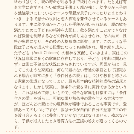
終わりはなく、親の寿命が尽きるまで続けられます。たとえば有
名大学に進学させたい欲求は子供より親が強く、幼少期から子供
を勉強漬けにしているケースや母親が息子にべったりとまとわり
つき、まるで息子の役割と恋人役割を兼任させているケースもあ
ります。主に幼少期からこうした手段が用いられ始め、親の欲を
満たすために子どもの精神を支配し、欲を満たすことができなけ
れば愛情を制限するなどの行為が繰り返させられ、その結果、性
格が卑屈になり、その後の人格形成に影響します。このような手
段は子どもが成人する段階になっても継続され、引き続き成人し
た子ども（Adult Children）の精神を支配していきます。実はこの
状況は非常に多くの家庭に存在しており、子ども（年齢に関わら
ず）は常に不健全な状況にさらされていますが、周囲からは一見
してこのような家庭は、何ら問題のない普通の家庭として認識さ
れる場合が非常に多く「条件付きの愛」はしつけや教育と称され
る家庭の常識となってしまい、最も基本的な精神的虐待の温床と
なります。しかし現実に、無条件の愛を常に実行できるかという
と、これは極めて難しいもので、健全な家庭を目指すには「条件
付きの愛」を減らし、可能な限り無条件の愛を与える方法です
が、ほどんどの親はその境界線が曖昧であることも事実です。愛
情あってのしつけですが、親は子供が自由に自分の意志で世の中
を渡り合えるように養育していかなければなりません。残念なが
ら、子供が成人したとき養育方法の正誤の答えが返ってくるので
す。