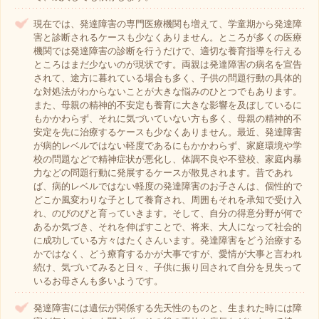
現在では、発達障害の専門医療機関も増えて、学童期から発達障
害と診断されるケースも少なくありません。ところが多くの医療
機関では発達障害の診断を行うだけで、適切な養育指導を行える
ところはまだ少ないのが現状です。両親は発達障害の病名を宣告
されて、途方に暮れている場合も多く、子供の問題行動の具体的
な対処法がわからないことが大きな悩みのひとつでもあります。
また、母親の精神的不安定も養育に大きな影響を及ぼしているに
もかかわらず、それに気づいていない方も多く、母親の精神的不
安定を先に治療するケースも少なくありません。最近、発達障害
が病的レベルではない軽度であるにもかかわらず、家庭環境や学
校の問題などで精神症状が悪化し、体調不良や不登校、家庭内暴
力などの問題行動に発展するケースが散見されます。昔であれ
ば、病的レベルではない軽度の発達障害のお子さんは、個性的で
どこか風変わりな子として養育され、周囲もそれを承知で受け入
れ、のびのびと育っていきます。そして、自分の得意分野が何で
あるか気づき、それを伸ばすことで、将来、大人になって社会的
に成功している方々はたくさんいます。発達障害をどう治療する
かではなく、どう療育するかが大事ですが、愛情が大事と言われ
続け、気づいてみると日々、子供に振り回されて自分を見失って
いるお母さんも多いようです。
発達障害には遺伝が関係する先天性のものと、生まれた時には障