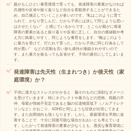
親がもしひどい養育環境で育っても、発達障害の要素がなければ
共感性や反省や振り返りなど自分を客観視することができるた
め、自己矯正していくことが多いのです。”私はこのように育て
られて、かなり苦しんだ。だから子供には決して同じような思い
はさせたくない” と感じているからです。とこらが親がに発達
障害の要素があると振り返りや反省に乏しく、自分の価値観や考
え方に執着しやすく、同じような養育をします。”俺はこのよう
に暴力を受けて、打たれて育った。だから子供に同じ行為をして
何が悪い” などの言動を言い放ち虐待が連鎖されやすいので
す。また暴力を振るっても反省せず、子供の責任にしてしまいま
す。
発達障害は先天性（生まれつき）か後天性（家
庭環境）か？
子供に過大なストレスがかかると 脳そのものに深刻なダメージ
を受けていきます。特にネグレクトや暴力などの恐怖、両親の不
仲、母親が情緒不安定であると脳の伝達物質低下（ノルアドレナ
リンなど）がおこり、ADHDと同じような症状が出現してきま
す。また自閉傾向も強くなります。しかし、家庭環境を早期に改
善することで 十分に回復可能な場合がおおいとも考えていま
す。したがって発達障害の要素が少なくとも、愚劣な養育環境に