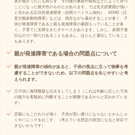
害が無かったにも関らず、その後の事故や病気などによって持つ
ことになった後天性のものとがあります。では先天的要因が強い
と言われる広汎性発達障害（自閉スペトラム傾向）、ADHD（注
意欠陥多動性障害）などは、残念ながら遺伝することが多く、子
供が発達障害であると親も発達障害の素因もっていることが多
く、子育てに支障をきたすケースがあります。しかし、多因子遺
伝なので一部だけあることもあるし、ほとんど遺伝していること
もあります。
親が発達障害である場合の問題点について
親が発達障害の傾向があると、子供の視点に立って物事を考
慮することができないため、以下の問題点を生じやすいと考
えられます。
①子供に無理難題な注文をしてしまう（これは年齢に応じた子供
の能力を客観的に判断することが困難であるからと言われていま
す）
②親にもこだわりが強く、子供が思い通りにならないとかんしゃ
くやパニックをおこす。（考えている想定の状況になると対応で
きないからです）