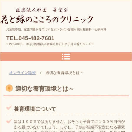
家族と子供の精神科・心療内科
児童思春期、家族問題を専門にするオンライン診療可能な精神科・心療内科
TEL.045-482-7681
クリニック
〒225-0003 神奈川県横浜市青葉区新石川２丁目４番１６－４Ｆ
オンライン診療
›
適切な養育環境とは～
適切な養育環境とは～
養育環境について
親は１００％ではありません。おそらく子育てに１００％自信が
ある親はいないでしょう。しかし、子供が情緒不安定になる要素