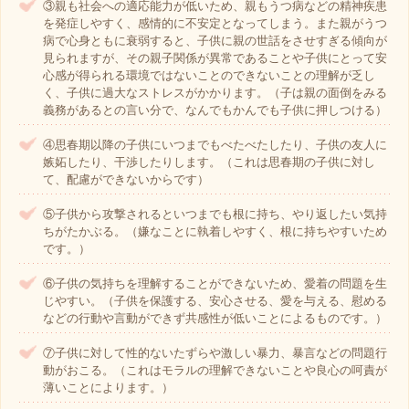
③親も社会への適応能力が低いため、親もうつ病などの精神疾患
を発症しやすく、感情的に不安定となってしまう。また親がうつ
病で心身ともに衰弱すると、子供に親の世話をさせすぎる傾向が
見られますが、その親子関係が異常であることや子供にとって安
心感が得られる環境ではないことのできないことの理解が乏し
く、子供に過大なストレスがかかります。（子は親の面倒をみる
義務があるとの言い分で、なんでもかんでも子供に押しつける）
④思春期以降の子供にいつまでもべたべたしたり、子供の友人に
嫉妬したり、干渉したりします。（これは思春期の子供に対し
て、配慮ができないからです）
⑤子供から攻撃されるといつまでも根に持ち、やり返したい気持
ちがたかぶる。（嫌なことに執着しやすく、根に持ちやすいため
です。）
⑥子供の気持ちを理解することができないため、愛着の問題を生
じやすい。（子供を保護する、安心させる、愛を与える、慰める
などの行動や言動ができず共感性が低いことによるものです。）
⑦子供に対して性的ないたずらや激しい暴力、暴言などの問題行
動がおこる。（これはモラルの理解できないことや良心の呵責が
薄いことによります。）