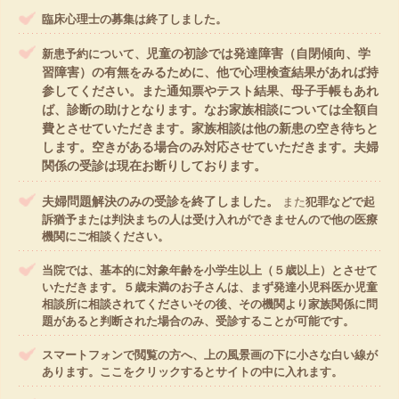
臨床心理士の募集は終了しました。
児童の初診では発達障害（自閉傾向、学
新患予約について、
習障害）の有無をみるために、他で心理検査結果があれば持
参してください。また通知票やテスト結果、母子手帳もあれ
ば、診断の助けとなります。なお
家
族相談については
全額自
費
とさせていただきます。家族相談は他の新患の空き待ちと
します。空きがある場合のみ対応させていただきます。
夫婦
関係の受診は現在お断りしております。
夫婦問題解決のみの受診を終了しました。
また
犯罪などで起
訴猶予または判決まちの人は受け入れができませんので他の医療
機関にご相談ください。
当院では、基本的に対象年齢を小学生以上（５歳以上）とさせて
いただきます。５歳未満のお子さんは、まず発達小児科医か児童
相談所に相談されてくださいその後、その機関より家族関係に問
題があると判断された場合のみ、受診することが可能です。
スマートフォンで閲覧の方へ、上の風景画の下に小さな白い線が
あります。ここをクリックするとサイトの中に入れます。