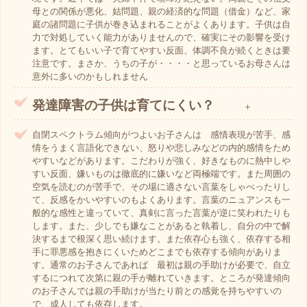
母との関係が悪化、姑問題、親の経済的な問題（借金）など、家
庭の諸問題に子供が巻き込まれることがよくあります。子供は自
力で対処していく能力がありませんので、確実にその影響を受け
ます。とてもいい子で育てやすい反面、体調不良が続くときは要
注意です。まさか、うちの子が・・・・と思っているお母さんは
意外に多いのかもしれません
発達障害の子供は育てにくい？
＋
自閉スペクトラム傾向がつよいお子さんは 感情表現が苦手、感
情をうまく言語化できない、怒りや悲しみなどの内的感情をため
やすいなどがあります。こだわりが強く、好きなものに熱中しや
すい反面、嫌いものは徹底的に嫌いなど両極端です。また周囲の
空気を読むのが苦手で、その場に適さない言葉をしゃべったりし
て、反感をかいやすいのもよくあります。言葉のニュアンスも一
般的な感性と違っていて、真剣に言った言葉が逆に笑われたりも
します。また、少しでも嫌なことがあると執着し、自分の中で解
決するまで根深く思い続けます。また依存心も強く、依存する相
手に罪悪感を抱きにくいためどこまでも依存する傾向がありま
す。通常のお子さんであれば 最初は親の手助けが必要で、自立
するにつれて次第に親の手が離れていきます。ところが発達傾向
のお子さんでは親の手助けが当たり前との感覚を持ちやすいの
で、成人しても依存します。