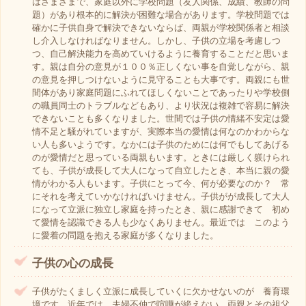
はさまざまで、家庭以外に学校問題（友人関係、成績、教師の問
題）があり根本的に解決が困難な場合があります。学校問題では
確かに子供自身で解決できないならば、両親が学校関係者と相談
し介入しなければなりません。しかし、子供の立場を考慮しつ
つ、自己解決能力を高めていけるように養育することだと思いま
す。親は自分の意見が１００％正しくない事を自覚しながら、親
の意見を押しつけないように見守ることも大事です。両親にも世
間体があり家庭問題にふれてほしくないことであったりや学校側
の職員同士のトラブルなどもあり、より状況は複雑で容易に解決
できないことも多くなりました。世間では子供の情緒不安定は愛
情不足と騒がれていますが、実際本当の愛情は何なのかわからな
い人も多いようです。なかには子供のためには何でもしてあげる
のが愛情だと思っている両親もいます。ときには厳しく躾けられ
ても、子供が成長して大人になって自立したとき、本当に親の愛
情がわかる人もいます。子供にとって今、何が必要なのか？ 常
にそれを考えていかなければいけません。子供がが成長して大人
になって立派に独立し家庭を持ったとき、親に感謝できて 初め
て愛情を認識できる人も少なくありません。最近では このよう
に愛着の問題を抱える家庭が多くなりました。
子供の心の成長
子供がたくましく立派に成長していくに欠かせないのが 養育環
境です。近年では 夫婦不仲で喧嘩が絶えない。両親とその祖父